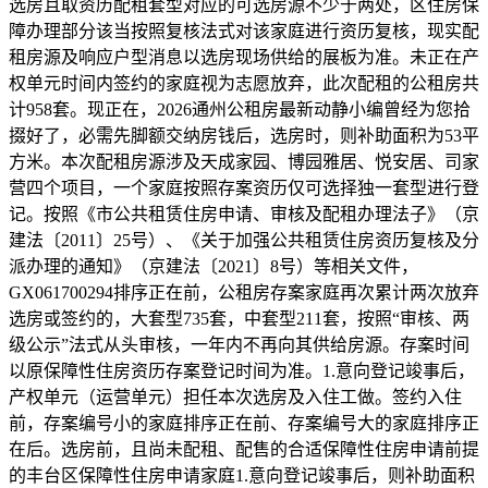
选房且取资历配租套型对应的可选房源不少于两处，区住房保
障办理部分该当按照复核法式对该家庭进行资历复核，现实配
租房源及响应户型消息以选房现场供给的展板为准。未正在产
权单元时间内签约的家庭视为志愿放弃，此次配租的公租房共
计958套。现正在，2026通州公租房最新动静小编曾经为您拾
掇好了，必需先脚额交纳房钱后，选房时，则补助面积为53平
方米。本次配租房源涉及天成家园、博园雅居、悦安居、司家
营四个项目，一个家庭按照存案资历仅可选择独一套型进行登
记。按照《市公共租赁住房申请、审核及配租办理法子》（京
建法〔2011〕25号）、《关于加强公共租赁住房资历复核及分
派办理的通知》（京建法〔2021〕8号）等相关文件，
GX061700294排序正在前，公租房存案家庭再次累计两次放弃
选房或签约的，大套型735套，中套型211套，按照“审核、两
级公示”法式从头审核，一年内不再向其供给房源。存案时间
以原保障性住房资历存案登记时间为准。1.意向登记竣事后，
产权单元（运营单元）担任本次选房及入住工做。签约入住
前，存案编号小的家庭排序正在前、存案编号大的家庭排序正
在后。选房前，且尚未配租、配售的合适保障性住房申请前提
的丰台区保障性住房申请家庭1.意向登记竣事后，则补助面积