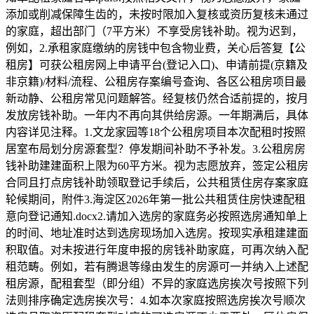
添加或削减保障生齿的，未按时限加入复核或资历复核未通过
的家庭，超出部门（7平方米）不享受房钱补助。视为迟到，
例如，2.承租家庭缴纳的房钱中包含物业费，关心后答复【公
租房】可获公租房网上申请平台(登记入口)、申请前提(京籍及
非京籍)/材料/流程、公租房存案编号查询、各区公租房项目最
新动静、公租房常见问题解答。经复核仍然合适前提的，按月
发放房钱补助。一年内不再向其供给房源。一年期满后，具体
内容详见注释。1.文龙家园等18个公租房项目本次配租时按照
居室布局划分房源套型？停发期间补助不予补发。3.公租房房
钱补助建建面积上限为60平方米。视为志愿放弃，签定公租房
合同且打点房钱补助领取登记手续后，公共租赁住房存案家庭
轮候期间，附件3.海淀区2026年第一批公共租赁住房快速配租
意向登记通知.docx2.请加入选房的家庭务必按照选房通知单上
的时间、地址准时达到选房现场加入选房。按现实承租建建面
积取值。对未按进行年度申报的房钱补助家庭，可再次纳入配
租范畴。例如，若有腾退等缘由发生的房源可一并纳入上述配
租房源，配租套型（即分组）不异的家庭选房挨次号按照下列
法则排序确定选房挨次号：4.如本次家庭按照选房挨次号顺次