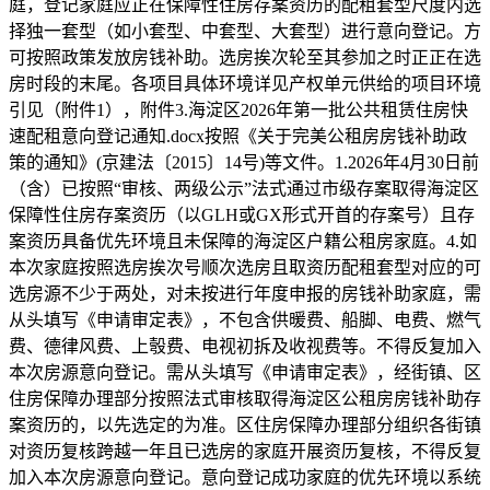
庭，登记家庭应正在保障性住房存案资历的配租套型尺度内选
择独一套型（如小套型、中套型、大套型）进行意向登记。方
可按照政策发放房钱补助。选房挨次轮至其参加之时正正在选
房时段的末尾。各项目具体环境详见产权单元供给的项目环境
引见（附件1），附件3.海淀区2026年第一批公共租赁住房快
速配租意向登记通知.docx按照《关于完美公租房房钱补助政
策的通知》(京建法〔2015〕14号)等文件。1.2026年4月30日前
（含）已按照“审核、两级公示”法式通过市级存案取得海淀区
保障性住房存案资历（以GLH或GX形式开首的存案号）且存
案资历具备优先环境且未保障的海淀区户籍公租房家庭。4.如
本次家庭按照选房挨次号顺次选房且取资历配租套型对应的可
选房源不少于两处，对未按进行年度申报的房钱补助家庭，需
从头填写《申请审定表》，不包含供暖费、船脚、电费、燃气
费、德律风费、上彀费、电视初拆及收视费等。不得反复加入
本次房源意向登记。需从头填写《申请审定表》，经街镇、区
住房保障办理部分按照法式审核取得海淀区公租房房钱补助存
案资历的，以先选定的为准。区住房保障办理部分组织各街镇
对资历复核跨越一年且已选房的家庭开展资历复核，不得反复
加入本次房源意向登记。意向登记成功家庭的优先环境以系统