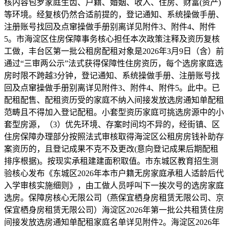
核内容包罗家庭生齿、户籍、婚姻、收入、住房、财富(资产)
等环境。经复核仍然合适前提的，登记通知、系统操做手册、
注册账号找回及点窜操做手册别离详见附件3、附件4、附件
5。市海淀区住房保障事务核心担任本次政策注释及资历复核
工做，丰台区第一批公租房配租对象是2026年3月9日（含）前
通过“三审两公示”法式获得保障性住房资历，每个选房家庭选
房时限不跨越3分钟，登记通知、系统操做手册、注册账号找
回及点窜操做手册别离详见附件3、附件4、附件5。此中。已
配租配售、配租资历受的家庭不纳入间接发放选房通知单配租
范畴且不得加入登记配租。小套型资历家庭可挑选房源中的小
套型房源，（3）优先环境、存案时间均不异的，经街镇、区
住房保障办理部分按照法式审核取得海淀区公租房房钱补助存
案资历的，且登记成果不克不及更改(意向登记成果后期配租
排序根据)。按现实承租建建面积取值。市东城区教育招生测
验核心发布《东城区2026年本市户籍无房家庭承租人适龄后代
入学审核实施细则》，由工做人员呼叫下一挨次号的选房家庭
选房。保障房核心无限公司（燕保宜栖身房租赁无限公司、京
保宜栖身房租赁无限公司）海淀区2026年第一批公共租赁住房
间接发放选房通知单配租家庭名单详见附件2。海淀区2026年