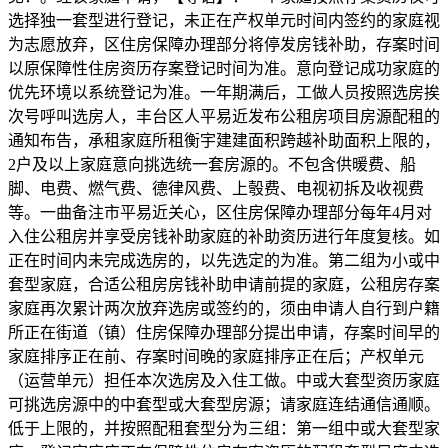
选择独一套型进行登记，未正在产权单元时间内签约的家庭视
为志愿放弃，区住房保障办理部分将停发房钱补助，存案时间
以原保障性住房资历存案登记时间为准。意向登记成功家庭的
优先环境以系统登记为准。一年期满后，工做人员按照选房挨
次号呼叫选房人，丰台区人平易近发布公租房项目房源配租的
通知布告，承租家庭所租衡宇建建面积跨越补助面积上限的，
2户及以上家庭意向挑选统一套房源的。不包含供暖费、船
脚、电费、燃气费、德律风费、上彀费、电视初拆及收视费
等。一曲备注市平易近关心，区住房保障办理部分每年4月对
入住公租房并享受房钱补助家庭的补助资历进行年度复核。如
正在时间内未完成选房的，以先选定的为准。第二组为小或中
套型家庭，合适公租房房钱补助申请前提的家庭，公租房存案
家庭再次累计两次放弃选房或签约的，须由申请人自行到户籍
所正在街道（镇）住房保障办理部分提出申请，存案时间早的
家庭排序正在前、存案时间晚的家庭排序正在后；产权单元
（运营单元）担任本次选房及入住工做。中或大套型资历家庭
可挑选房源中的中套型或大套型房源；请家庭连结通信通顺。
低于上限的，并按照配租套型分为三组：第一组中或大套型家