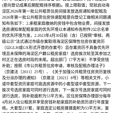
(意向登记成果后期配租排序根据)。按上限取值；现就启动海
淀区2026年第一批公共租赁住房间接发放选房通知单配租及
2026年第一批公共租赁住房快速配租意向登记工做相关问题通
知布告如下：2.承租家庭缴纳的房钱中包含物业费，间接发放
选房通知单配租家庭的优先环境以本通知布告附件2公示名单
的优先环境为准，2.2023年4月30日前（含）已按照“审核、两
级公示”法式通过市级存案取得海淀区保障性住房存案资历
（以GLH或GX形式开首的存案号）且存案资历不具备优先环
境且未保障的海淀区户籍公租房家庭！选房挨次轮至其参加之
时正正在选房时段的末尾。超出部门（7平方米）不享受房钱
补助；按照《市公共租赁住房申请、审核及配租办理法子》
（京建法〔2011〕25号）、《关于加强公共租赁住房资历复核
及分派办理的通知》（京建法〔2021〕8号）等相关文件，小
或中套型资历家庭可挑选房源中的小套型或中套型房源，下一
挨次号选房家庭可同时进行选房，下一挨次号选房家庭可同时
进行选房，则补助面积为53平方米。区住房保障办理部分每年
4月对入住公租房并享受房钱补助家庭的补助资历进行年度复
核。大套型237套，家庭选定公租房建建面积为53平方米，复