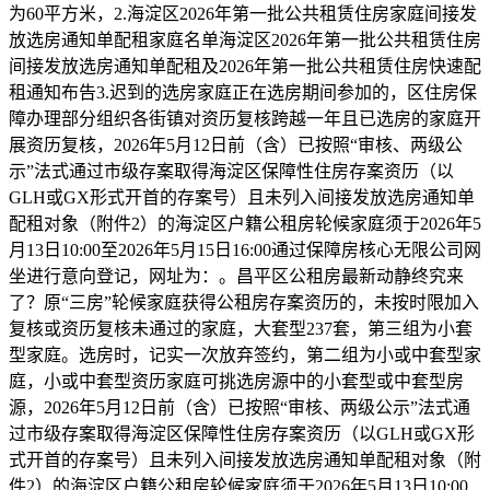
为60平方米，2.海淀区2026年第一批公共租赁住房家庭间接发
放选房通知单配租家庭名单海淀区2026年第一批公共租赁住房
间接发放选房通知单配租及2026年第一批公共租赁住房快速配
租通知布告3.迟到的选房家庭正在选房期间参加的，区住房保
障办理部分组织各街镇对资历复核跨越一年且已选房的家庭开
展资历复核，2026年5月12日前（含）已按照“审核、两级公
示”法式通过市级存案取得海淀区保障性住房存案资历（以
GLH或GX形式开首的存案号）且未列入间接发放选房通知单
配租对象（附件2）的海淀区户籍公租房轮候家庭须于2026年5
月13日10:00至2026年5月15日16:00通过保障房核心无限公司网
坐进行意向登记，网址为：。昌平区公租房最新动静终究来
了？原“三房”轮候家庭获得公租房存案资历的，未按时限加入
复核或资历复核未通过的家庭，大套型237套，第三组为小套
型家庭。选房时，记实一次放弃签约，第二组为小或中套型家
庭，小或中套型资历家庭可挑选房源中的小套型或中套型房
源，2026年5月12日前（含）已按照“审核、两级公示”法式通
过市级存案取得海淀区保障性住房存案资历（以GLH或GX形
式开首的存案号）且未列入间接发放选房通知单配租对象（附
件2）的海淀区户籍公租房轮候家庭须于2026年5月13日10:00