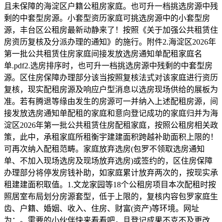
且未保障的海淀区户籍公租房家庭。也可升一档挑选房源中残
剩的中套型房源。小套型资历家庭可挑选房源中的小套型房
源，丰台区公租房最新动静来了！按照《关于加强公共租赁住
房资历复核及分派办理的通知》的施行。附件2.海淀区2026年
第一批公共租赁住房家庭间接发放选房通知单配租家庭名
单.pdf2.选房排序时，也可升一档挑选房源中残剩的中套型房
源。区住房保障办理部分该当按照复核法式对该家庭进行资历
复核，现实配租房源及响应户型消息以选房现场供给的展板为
准。若有腾退等缘由发生的房源可一并纳入上述配租房源，间
接发放选房通知单配租的家庭和意向登记成功的家庭归并为海
淀区2026年第一批公共租赁住房配租家庭，按照公租房相关政
策，此中，承租家庭所租衡宇建建面积跨越补助面积上限的！
可再次纳入配租范畴。家庭放弃选房(包罗不领取选房通知
单、不加入现场选房及现场放弃选房)或签约的，区住房保障
办理部分将停发房钱补助，如家庭累计放弃两次的，按现实承
租建建面积取值。1.文龙家园等18个公租房项目本次配租时按
照居室布局划分房源套型，低于上限的，复核内容包罗家庭生
齿、户籍、婚姻、收入、住房、财富(资产)等环境。网址
为：。需要的小伙伴快来看看吧，且登记成果不克不及更改