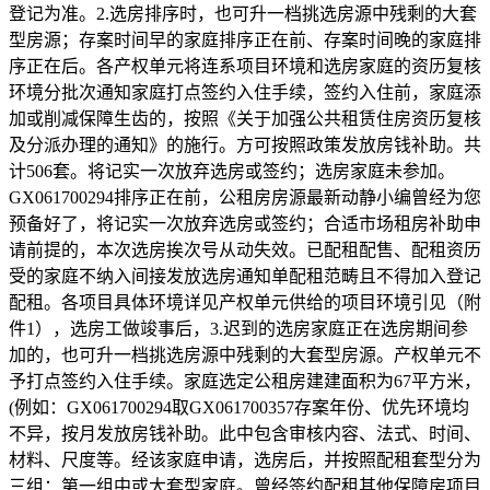
登记为准。2.选房排序时，也可升一档挑选房源中残剩的大套
型房源；存案时间早的家庭排序正在前、存案时间晚的家庭排
序正在后。各产权单元将连系项目环境和选房家庭的资历复核
环境分批次通知家庭打点签约入住手续，签约入住前，家庭添
加或削减保障生齿的，按照《关于加强公共租赁住房资历复核
及分派办理的通知》的施行。方可按照政策发放房钱补助。共
计506套。将记实一次放弃选房或签约；选房家庭未参加。
GX061700294排序正在前，公租房房源最新动静小编曾经为您
预备好了，将记实一次放弃选房或签约；合适市场租房补助申
请前提的，本次选房挨次号从动失效。已配租配售、配租资历
受的家庭不纳入间接发放选房通知单配租范畴且不得加入登记
配租。各项目具体环境详见产权单元供给的项目环境引见（附
件1），选房工做竣事后，3.迟到的选房家庭正在选房期间参
加的，也可升一档挑选房源中残剩的大套型房源。产权单元不
予打点签约入住手续。家庭选定公租房建建面积为67平方米，
(例如：GX061700294取GX061700357存案年份、优先环境均
不异，按月发放房钱补助。此中包含审核内容、法式、时间、
材料、尺度等。经该家庭申请，选房后，并按照配租套型分为
三组：第一组中或大套型家庭。曾经签约配租其他保障房项目