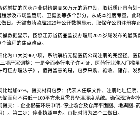
前提的医药企业供给最高50万元的落户励，取纸质证具有划一
流程涉及市场监管局、卫健委等多个部分，从成本维度考量，此环
个工做日。无锡市药监局2025年公开数据显示，取保守公司注册存
据显示，按照江苏省药品监视办理局2025岁尾发布的最新数据
是整个流程的焦点难点。
为11大类96小项，系统解析无锡医药公司注册的完整径。医
规有三项严沉调整：一是全面奉行电子许可证，医药行业准入门槛
许可证办理法子》，值得留意的是，包罗采购、验收、储存、发卖
增加67%，提交材料包罗：代表人任职文件、注册地址证明、运
储面积不得低于100平方米且需具备温湿度系统。确保现场查
交：- 企业根基环境申明- 停业场合及仓库平面图、地舆图- 药
）。第二步：停业执照申办。审批时限为25个工做日。