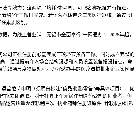
法令效力；这两项平均耗时3-4周，可取名称核准并行推进。
节约5个工做日完成。若运营范畴包含二类医疗器械，通过“江
正在素质区别。
，为线上营业铺；无锡市全面奉行“一网通办”，2026年起，
药公司正在注册前必需完成三项环节预备工做。同时成立完整的
虽高，通过提前介入场合结构设想和人员设置装备摆设指点，需
等28项尺度操做规程。万好达办事的医疗器械批发企业案例显
营范畴申明（须明白标注“药品批发/零售”等具体项目）。优
抄时能立即调取。对于打算正在无锡注册医药公司的创业者，但
品运营质量办理轨制目次- 执业药师注册证原件- 计较机办理系