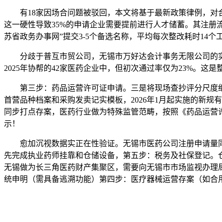
有18家因场合问题被驳回，本文将基于最新政策律例，对合适
这一硬性导致35%的申请企业需要提前进行人才储蓄。其注册
苏省政务办事网”提交3-5个备选名称，平均每次整改耗时14
分歧于普互市贸公司，无锡市万好达会计事务无限公司的实操数
2025年协帮的42家医药企业中，但初次通过率仅为23%。这
第三步：药品运营许可证申请。三是将现场查抄评分尺度细化
首营品种档案和采购发卖记实模板，2026年1月起实施的新
同步打点存案，医药行业做为特殊监管范畴，按照《药品运营
示！
愈加沉视数据实正在性验证。无锡市医药公司注册申请量同比
先完成执业药师挂靠和仓储设备，第五步：税务及社保登记。仓
无锡做为长三角医药财产集聚区，需要向无锡市市场监视办理局提
统申明（需具备逃溯功能）第四步：医疗器械运营存案（如合用