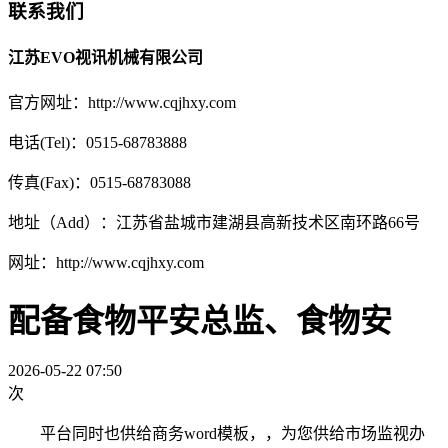
联系我们
江苏EVO视讯机械有限公司
官方网址：http://www.cqjhxy.com
电话(Tel)：0515-68783888
传真(Fax)：0515-68783088
地址（Add）：江苏省盐城市建湖县高新技术区南环路66号
网址：http://www.cqjhxy.com
配备食物平安总监、食物安
2026-05-22 07:50
次
平台同时也供给商务word模板，，为您供给市场监视办