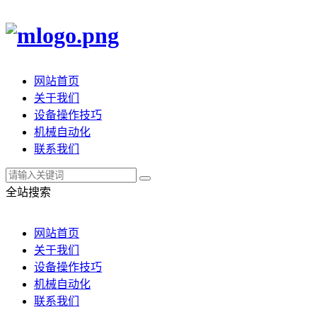
网站首页
关于我们
设备操作技巧
机械自动化
联系我们
全站搜索
网站首页
关于我们
设备操作技巧
机械自动化
联系我们