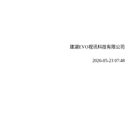
建湖EVO视讯科技有限公司
2026-05-23 07:48