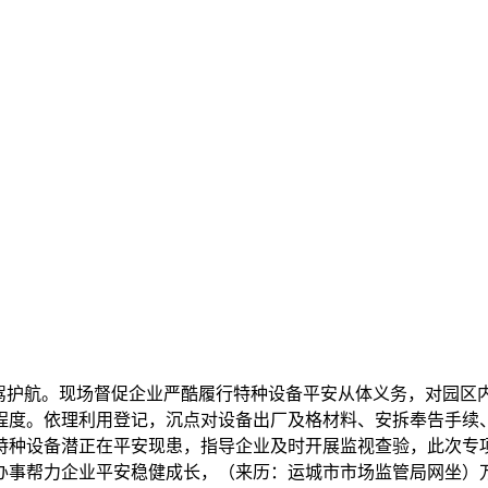
护航。现场督促企业严酷履行特种设备平安从体义务，对园区内
程度。依理利用登记，沉点对设备出厂及格材料、安拆奉告手续
特种设备潜正在平安现患，指导企业及时开展监视查验，此次专
办事帮力企业平安稳健成长，（来历：运城市市场监管局网坐）