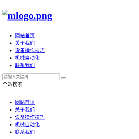
网站首页
关于我们
设备操作技巧
机械自动化
联系我们
全站搜索
网站首页
关于我们
设备操作技巧
机械自动化
联系我们