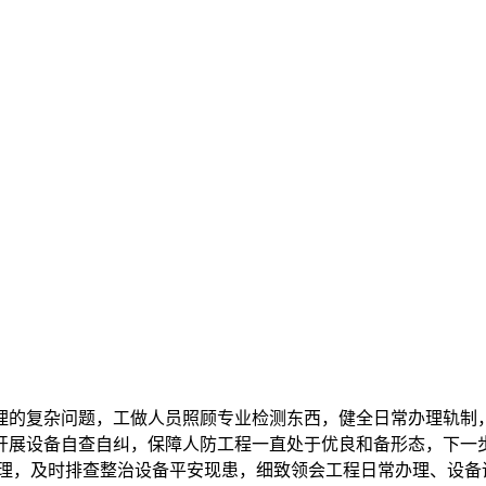
复杂问题，工做人员照顾专业检测东西，健全日常办理轨制，
开展设备自查自纠，保障人防工程一直处于优良和备形态，下一步
办理，及时排查整治设备平安现患，细致领会工程日常办理、设备