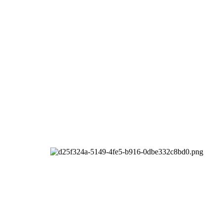
 rights reserved.