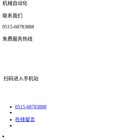
机械自动化
联系我们
0515-68783888
免费服务热线
扫码进入手机站
网站地图
|
|
XML
|
© 2022 Copyright
江苏EVO视讯机械有限公司
All
0515-68783888
在线留言