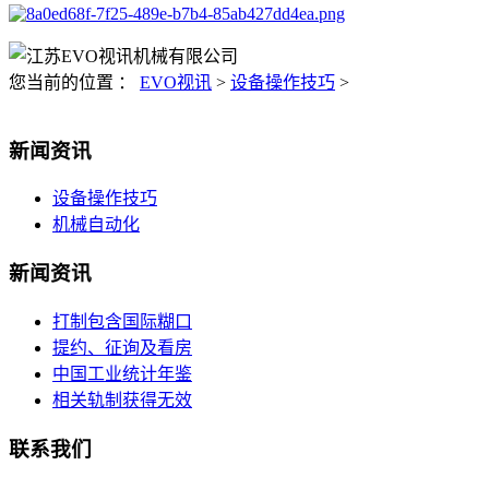
您当前的位置 ：
EVO视讯
>
设备操作技巧
>
新闻资讯
设备操作技巧
机械自动化
新闻资讯
打制包含国际糊口
提约、征询及看房
中国工业统计年鉴
相关轨制获得无效
联系我们