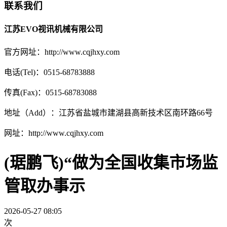
联系我们
江苏EVO视讯机械有限公司
官方网址：http://www.cqjhxy.com
电话(Tel)：0515-68783888
传真(Fax)：0515-68783088
地址（Add）：江苏省盐城市建湖县高新技术区南环路66号
网址：http://www.cqjhxy.com
(琚鹏飞)“做为全国收集市场监
管取办事示
2026-05-27 08:05
次