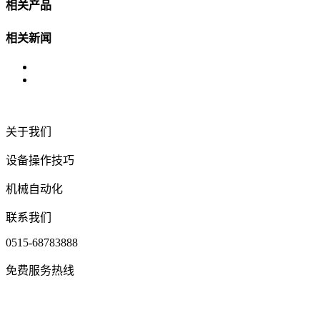
相关产品
相关新闻
关于我们
设备操作技巧
机械自动化
联系我们
0515-68783888
免费服务热线