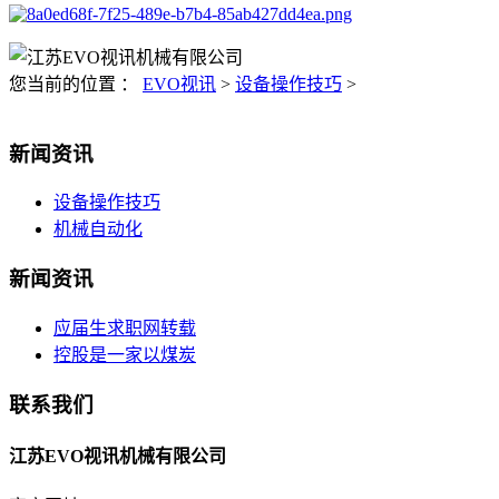
您当前的位置 ：
EVO视讯
>
设备操作技巧
>
新闻资讯
设备操作技巧
机械自动化
新闻资讯
应届生求职网转载
控股是一家以煤炭
联系我们
江苏EVO视讯机械有限公司