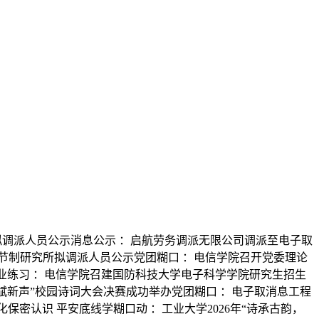
调派人员公示消息公示 ：启航劳务调派无限公司调派至电子取
节制研究所拟调派人员公示党团糊口 ：电信学院召开党委理论
业练习 ：电信学院召建国防科技大学电子科学学院研究生招生
词赋新声”校园诗词大会决赛成功举办党团糊口 ：电子取消息工程
密认识 平安底线学糊口动 ：工业大学2026年“诗承古韵，