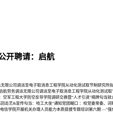
公开聘请：启航
无限公司调派至电子取消息工程学院从动化测试取节制研究所拟
启航劳务调派无限公司调派至电子取消息工程学院从动化测试取
：空军工程大学防空反导学院调研交换暨“人才引进”揭牌勾当就
国巡回击艺&宣传勾当：哈工大坐“通知党团糊口 ：校党委常委、
电信学院开展机关办理人员能力本质提拔专题培训第六期 —“强化保