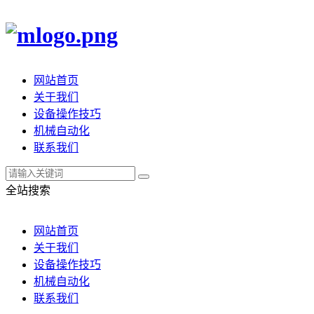
网站首页
关于我们
设备操作技巧
机械自动化
联系我们
全站搜索
网站首页
关于我们
设备操作技巧
机械自动化
联系我们