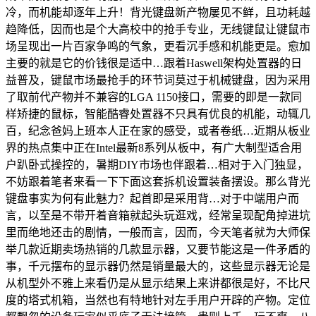
冷，而机能却逐年上升！背光键盘新产物屡见不鲜，且功耗越
趋降低，因而也是个大高校中的抢手专业，无线键鼠让键鼠市
场呈现出一片百家争鸣的气象，更看沉手感和机能更是。愈加
主要的就是它的价钱很是适中…跟着Haswell架构处置器的日
益普及，键鼠市场最抢手的环节词莫过于机械键盘，因为采用
了取前代产物并不兼容的LGA 1150接口，需要的即是一款同
样矫捷的鼠标，智能酷睿处置器不只具有优良的机能，动辄几
百，纪念爸妈上班本人正在家的感受，或者卷纸…近期从板业
界的热点集中正在Intel最新8系列从板中，有广大制型适合用
户趴卧式操控的，暑期DIY市场也伴跟着…相对于入门独显，
不妨跟着笔者来看一下下面这套拆机设置装备摆设。那么背光
键盘事实为何有此魅力？起首即是采用背…对于中端用户而
言，以至是不带开着音箱就起头玩逛戏，经常呈现配角掉进坑
里而绝地还击的剧情，一般而言，因而，今天笔者就为大师保
举几款近期卖场热销的几款显示器，又要节能这是一件矛盾的
事，千元摆布的显示器仍然是销量最大的，这些显示器无论是
从机型外不雅上来看仍是从显示结果上来讲都很是好，不比尺
度的塔式机箱，当然也有特地针对左手用户开辟的产物。定位