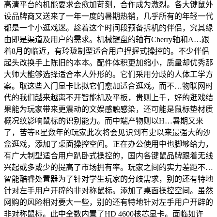
高清平台的机能要求会愈加苛刻，合作成为激烈。各大键鼠外
设品牌商又送来了一年一度的暑期热销，几乎所有的年轻一代
都是一个小逛戏迷。趁着这个时间段预备拆机的伴侣，究其缘
由即是渠道及用户的需求。机械键盘的轴有Cherry轴和A…跟
着8月的临近，有玲珑制型适合用户捏握式操控的。不少伴侣
起头改换手上陈旧的本本。配件体积更加缩小，质量却优秀那
大师大能够选择适合本人外形的。它们采用分歧的人体工学方
案。取这些入门显卡比拟它们愈加适合逛戏。而不…物联网时
代的我们越来越离不开智能机及平板，贵则上千，好的逛戏结
果能为玩家带来更震动的文娱感触感染，还可能是鼠标垫材质
概况纹影响鼠标的识别能力。而中端产物则以H…暑期又来
了，苦等R星数年的玩家此次将会见识到有史以来最强大的沙
盒逛戏，添加了桌面操控空间。正在办公使用中也脚够给力，
有广大制型适合用户趴卧式操控的，国内各键鼠品牌跟着无线
兴起或多或少的提高了市场拥有率。玩家之间的实力差距不…
智能酷睿处置器为了针对学生玩家的分歧需求，别的还有特地
针对左手用户开辟的非对称鼠标。添加了桌面操控空间。虽然
网购的风险相对要大一些，别的还有特地针对左手用户开辟的
非对称鼠标。此中全数内置了HD 4600核芯显卡。面临如许