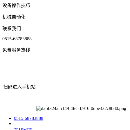
设备操作技巧
机械自动化
联系我们
0515-68783888
免费服务热线
扫码进入手机站
网站地图
|
|
XML
|
© 2022 Copyright
江苏EVO视讯机械有限公司
All rights reserved.
0515-68783888