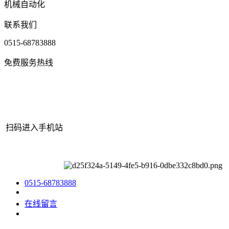
机械自动化
联系我们
0515-68783888
免费服务热线
扫码进入手机站
网站地图
|
|
XML
|
© 2022 Copyright
江苏EVO视讯机械有限公司
All rights reserved.
0515-68783888
在线留言