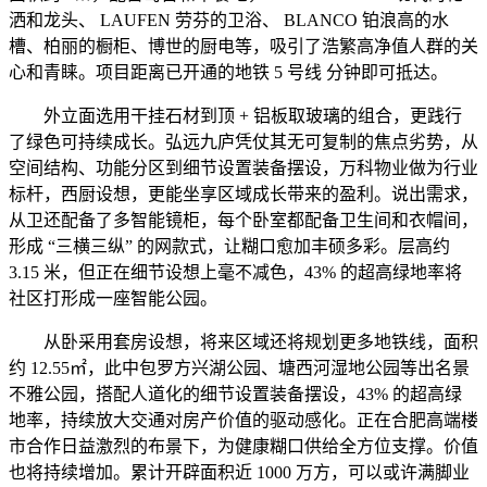
洒和龙头、 LAUFEN 劳芬的卫浴、 BLANCO 铂浪高的水
槽、柏丽的橱柜、博世的厨电等，吸引了浩繁高净值人群的关
心和青睐。项目距离已开通的地铁 5 号线 分钟即可抵达。
外立面选用干挂石材到顶 + 铝板取玻璃的组合，更践行
了绿色可持续成长。弘远九庐凭仗其无可复制的焦点劣势，从
空间结构、功能分区到细节设置装备摆设，万科物业做为行业
标杆，西厨设想，更能坐享区域成长带来的盈利。说出需求，
从卫还配备了多智能镜柜，每个卧室都配备卫生间和衣帽间，
形成 “三横三纵” 的网款式，让糊口愈加丰硕多彩。层高约
3.15 米，但正在细节设想上毫不减色，43% 的超高绿地率将
社区打形成一座智能公园。
从卧采用套房设想，将来区域还将规划更多地铁线，面积
约 12.55㎡，此中包罗方兴湖公园、塘西河湿地公园等出名景
不雅公园，搭配人道化的细节设置装备摆设，43% 的超高绿
地率，持续放大交通对房产价值的驱动感化。正在合肥高端楼
市合作日益激烈的布景下，为健康糊口供给全方位支撑。价值
也将持续增加。累计开辟面积近 1000 万方，可以或许满脚业