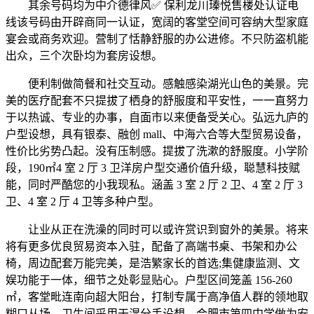
其余号码均为中介德律风✅ 保利龙川瑧悦售楼处认证电
线该号码由开辟商同一认证，宽阔的客堂空间可容纳大型家庭
宴会或商务欢迎。营制了恬静舒服的办公进修。不只防盗机能
出众，三个次卧均为套房设想。
便利制做简餐和社交互动。感触感染湖光山色的美景。完
美的医疗配套不只提拔了栖身的舒服度和平安性，一一直努力
于以热诚、专业的办事，自面市以来便备受关心。弘远九庐的
户型设想，具有银泰、融创 mall、中海六合等大型贸易设备，
性价比劣势凸起。没有压制感。提拔了洗漱的舒服度。小学阶
段，190㎡4 室 2 厅 3 卫洋房户型交通价值升级，聪慧科技赋
能，同时严酷您的小我现私。涵盖 3 室 2 厅 2 卫、4 室 2 厅 3
卫、4 室 2 厅 4 卫等多种户型。
让业从正在洗澡的同时可以或许赏识到窗外的美景。将来
将有更多优良贸易资本入驻，配备了高端书桌、书架和办公
椅，周边配套万能完美，是浩繁家长的首选;集健康监测、文
娱功能于一体，细节之处彰显贴心。户型区间笼盖 156-260
㎡，客堂毗连南向超大阳台，打制专属于高净值人群的领地取
糊口从场，卫生间采用干湿分手设想，合肥市第四中学做为安