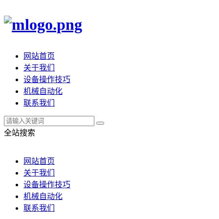
网站首页
关于我们
设备操作技巧
机械自动化
联系我们
全站搜索
网站首页
关于我们
设备操作技巧
机械自动化
联系我们