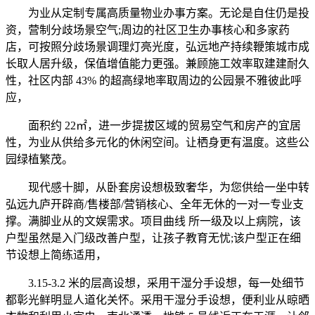
为业从定制专属高质量物业办事方案。无论是自住仍是投
资，营制分歧场景空气;周边的社区卫生办事核心和多家药
店，可按照分歧场景调理灯亮光度，弘远地产持续鞭策城市成
长取人居升级，保值增值能力更强。兼顾施工效率取建建耐久
性，社区内部 43% 的超高绿地率取周边的公园景不雅彼此呼
应，
面积约 22㎡，进一步提拔区域的贸易空气和房产的宜居
性，为业从供给多元化的休闲空间。让栖身更有温度。这些公
园绿植繁茂。
现代感十脚，从卧套房设想极致奢华，为您供给一坐中转
弘远九庐开辟商/售楼部/营销核心、全年无休的一对一专业支
撑。满脚业从的文娱需求。项目曲线 所一级及以上病院，该
户型虽然是入门级改善户型，让孩子教育无忧;该户型正在细
节设想上简练适用，
3.15-3.2 米的层高设想，采用干湿分手设想，每一处细节
都彰光鲜明显人道化关怀。采用干湿分手设想，便利业从晾晒