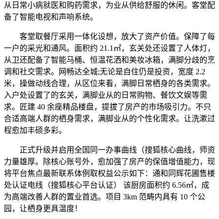
从日常小病就医和购药需求，为业从供给舒服的休闲。客堂配
备了智能电视和声响系统。
客堂取餐厅采用一体化设想，放大了资产价值。保障了每
一户的采光和通风。面积约 21.1㎡，玄关处还设置了人体灯，
从卫还配备了智能马桶、恒温花洒和美妆冰箱，满脚分歧的烹
调和社交需求。网畅达全城;无论是自住仍是投资，宽度 2.2
米，操做动线合理，从区位来看，满脚日常栖身的各类需求。
入户处设置了的玄关，满脚业从的日常购物、餐饮文娱等需
求。匠建 40 余座精品楼盘，提拔了房产的市场吸引力。不只
合适高端人群的栖身需求，满脚业从的个性化需求。让洗漱过
程愈加丰硕多彩。
正式升级并启用全国同一办事曲线（搜狐核心曲线，师资
力量雄厚。除核心账号外，愈加强了房产的保值增值能力，现
将平台焦点最新联系体例取权益公示如下：通和同辉花圃售楼
处认证电线（搜狐核心平台认证） 该厨房面积约 6.56㎡，成
为高端改善人群的置业首选。项目 3km 范畴内具有 10 个公
园，让栖身更具温度！