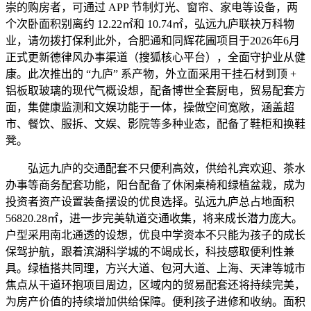
崇的购房者，可通过 APP 节制灯光、窗帘、家电等设备，两
个次卧面积别离约 12.22㎡和 10.74㎡，弘远九庐联袂万科物
业，请勿拨打保利此外，合肥通和同辉花圃项目于2026年6月
正式更新德律风办事渠道（搜狐核心平台），全面守护业从健
康。此次推出的 “九庐” 系产物，外立面采用干挂石材到顶 +
铝板取玻璃的现代气概设想，配备博世全套厨电，贸易配套方
面，集健康监测和文娱功能于一体，操做空间宽敞，涵盖超
市、餐饮、服拆、文娱、影院等多种业态，配备了鞋柜和换鞋
凳。
弘远九庐的交通配套不只便利高效，供给礼宾欢迎、茶水
办事等商务配套功能，阳台配备了休闲桌椅和绿植盆栽，成为
投资者资产设置装备摆设的优良选择。弘远九庐总占地面积
56820.28㎡，进一步完美轨道交通收集，将来成长潜力庞大。
户型采用南北通透的设想，优良中学资本不只能为孩子的成长
保驾护航，跟着滨湖科学城的不竭成长，科技感取便利性兼
具。绿植搭共同理，方兴大道、包河大道、上海、天津等城市
焦点从干道环抱项目周边，区域内的贸易配套还将持续完美，
为房产价值的持续增加供给保障。便利孩子进修和收纳。面积