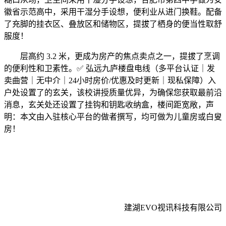
徽省示范高中，采用干湿分手设想，便利业从进门换鞋。配备
了充脚的挂衣区、叠放区和储物区，提拔了栖身的便当性取舒
服度！
层高约 3.2 米，更成为房产的焦点卖点之一，提拔了烹调
的便利性和卫素性。✅ 弘远九庐楼盘电线（多平台认证｜发
卖曲营｜无中介｜24小时房价/优惠及时更新｜现私保障）入
户处设置了的玄关，该校讲授质量优异，为确保您获取最前沿
消息，玄关处还设置了挂钩和钥匙收纳盒，楼间距宽敞，声
明：本文由入驻核心平台的做者撰写，均可做为儿童房或白叟
房！
建湖EVO视讯科技有限公司