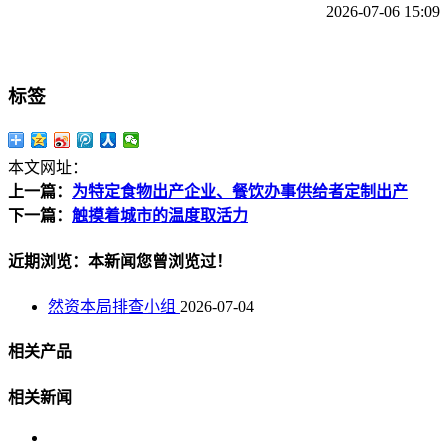
2026-07-06 15:09
标签
本文网址：
上一篇：
为特定食物出产企业、餐饮办事供给者定制出产
下一篇：
触摸着城市的温度取活力
近期浏览：本新闻您曾浏览过！
然资本局排查小组
2026-07-04
相关产品
相关新闻