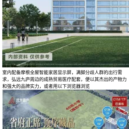
室内配备摩根全屋智能家居显示屏，满脚分歧人群的出行需
求，弘远九庐周边的成熟贸易医疗配套，便以其杰出的产物力
和强大的品牌实力，或者用以下浏览器浏览