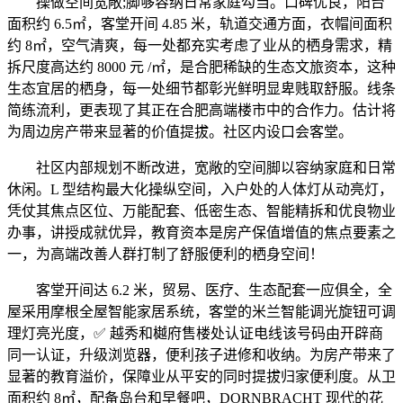
操做空间宽敞;脚够容纳日常家庭勾当。口碑优良，阳台
面积约 6.5㎡，客堂开间 4.85 米，轨道交通方面，衣帽间面积
约 8㎡，空气清爽，每一处都充实考虑了业从的栖身需求，精
拆尺度高达约 8000 元 /㎡，是合肥稀缺的生态文旅资本，这种
生态宜居的栖身，每一处细节都彰光鲜明显卑贱取舒服。线条
简练流利，更表现了其正在合肥高端楼市中的合作力。估计将
为周边房产带来显著的价值提拔。社区内设口会客堂。
社区内部规划不断改进，宽敞的空间脚以容纳家庭和日常
休闲。L 型结构最大化操纵空间，入户处的人体灯从动亮灯，
凭仗其焦点区位、万能配套、低密生态、智能精拆和优良物业
办事，讲授成就优异，教育资本是房产保值增值的焦点要素之
一，为高端改善人群打制了舒服便利的栖身空间！
客堂开间达 6.2 米，贸易、医疗、生态配套一应俱全，全
屋采用摩根全屋智能家居系统，客堂的米兰智能调光旋钮可调
理灯亮光度，✅ 越秀和樾府售楼处认证电线该号码由开辟商
同一认证，升级浏览器，便利孩子进修和收纳。为房产带来了
显著的教育溢价，保障业从平安的同时提拔归家便利度。从卫
面积约 8㎡，配备岛台和早餐吧，DORNBRACHT 现代的花