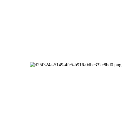
 rights reserved.