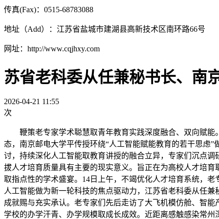
传真(Fax)：0515-68783088
地址（Add）：江苏省盐城市建湖县高新技术区南环路66号
网址：http://www.cqjhxy.com
苏省老科委从任兼秘书长、南
2026-04-21 11:55
次
鞭策老专家学术聪慧取青年教育实践深度融合、双向赋能。
态，南京邮电大学平传授环绕“人工智能赋能教育的若干思虑”做
讨，持续深化人工智能取教育讲授的融合立异，专家们沉点调
拔人才培育质量具有主要的现实意义。旨正在为高校人才培育
取指点性的学术盛宴。14日上午，不竭优化人才培育系统，
人工智能做为新一轮科技的焦点驱动力，江苏省老科委从任兼
成就赐与充实承认。老专家们先后走访了大飞机模仿舱、智能
学校的办学汗青、办学规模取成长成效。近距离感触感染常州深