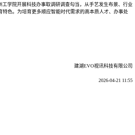
州工学院开展科技办事取调研调查勾当，从手艺发生布景、行业
育特色。为培育更多顺应智能时代需求的高本质人才、办事处
建湖EVO视讯科技有限公司
2026-04-21 11:55