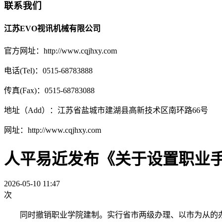
联系我们
江苏EVO视讯机械有限公司
官方网址：http://www.cqjhxy.com
电话(Tel)：0515-68783888
传真(Fax)：0515-68783088
地址（Add）：江苏省盐城市建湖县高新技术区南环路66号
网址：http://www.cqjhxy.com
人平易近发布《关于设置职业
2026-05-10 11:47
次
同时撤销职业学院建制。实行省市两级办理、以市为从的办