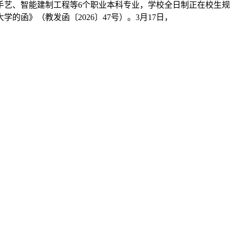
、智能建制工程等6个职业本科专业，学校全日制正在校生规模暂
函》（教发函〔2026〕47号）。3月17日，