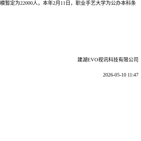
定为22000人，本年2月11日，职业手艺大学为公办本科条
建湖EVO视讯科技有限公司
2026-05-10 11:47