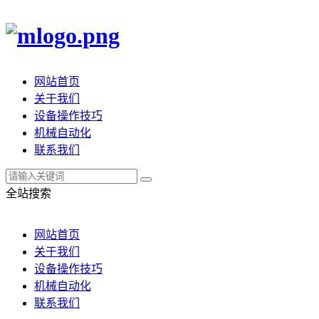
网站首页
关于我们
设备操作技巧
机械自动化
联系我们
全站搜索
网站首页
关于我们
设备操作技巧
机械自动化
联系我们