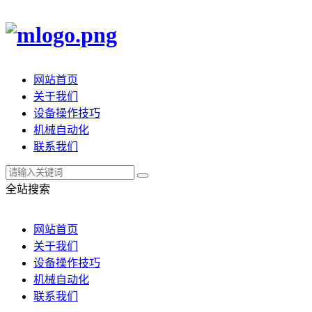
网站首页
关于我们
设备操作技巧
机械自动化
联系我们
全站搜索
网站首页
关于我们
设备操作技巧
机械自动化
联系我们