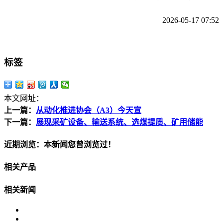
2026-05-17 07:52
标签
本文网址：
上一篇：
从动化推进协会（A3）今天宣
下一篇：
展现采矿设备、输送系统、选煤提质、矿用储能
近期浏览：本新闻您曾浏览过！
相关产品
相关新闻