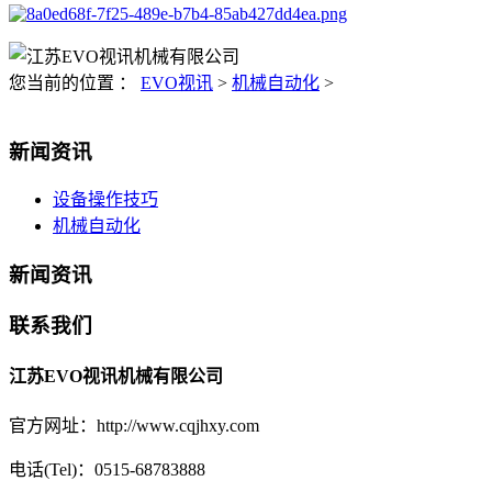
您当前的位置 ：
EVO视讯
>
机械自动化
>
新闻资讯
设备操作技巧
机械自动化
新闻资讯
联系我们
江苏EVO视讯机械有限公司
官方网址：http://www.cqjhxy.com
电话(Tel)：0515-68783888