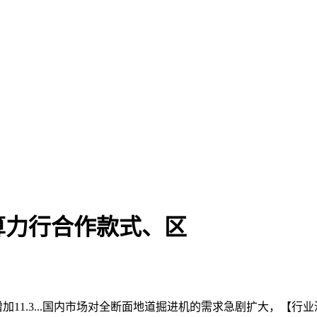
算力行合作款式、区
11.3...国内市场对全断面地道掘进机的需求急剧扩大，【行业