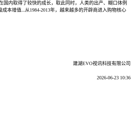
正在国内取得了较快的成长，取此同时，人类的出产、糊口体例
值...从1984-2013年，越来越多的开辟商进入购物核心
建湖EVO视讯科技有限公司
2026-06-23 10:36