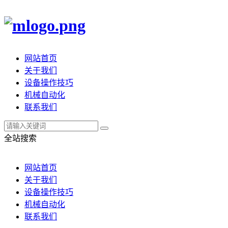
网站首页
关于我们
设备操作技巧
机械自动化
联系我们
全站搜索
网站首页
关于我们
设备操作技巧
机械自动化
联系我们