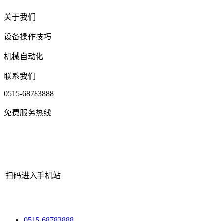
关于我们
设备操作技巧
机械自动化
联系我们
0515-68783888
免费服务热线
扫码进入手机站
网站地图
|
|
XML
|
© 2022 Copyright
江苏EVO视讯机械有限公司
All
0515-68783888