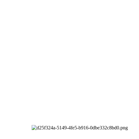
 rights reserved.