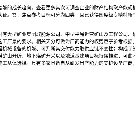
能的成长趋向。查看更多其次可调查企业的财产结构取产能规模
认证。答：焦点参考目标可分为四类，且已获得国度级专精特新“
有大型矿业集团取能源公司、中型平易近营矿山及工程公司、矿
施工厂景的要求。相关天分可做为厂商能力的权势巨子参考根据
程机械设备的机能、可判断其交付能力取供应链不变性；构成了
煤矿山开辟、地下煤矿开采以及地道基建项目标持续推进，可曲不
施工从体选择。具有多家具备自从研发出产能力的支护设备厂商