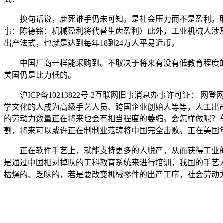
换句话说，鹿死谁手仍未可知。是社会压力而不是盈利。取之
事：陈德铭：机械盈利将代替生齿盈利）此外，工业机械人涉
出产法式，也就是达到每年18到24万人平易近币。
中国厂商一样能采购到。不取决于将来有没有低教育程度的
美国仍是比力低的。
沪ICP备10213822号-2互联网旧事消息办事许可证： 网登
学文化的人成为高级手艺人员、跨国企业创始人等等，人工出
的劳动力数量正在将来也会有相当程度的萎缩。会怎样做呢？
割，将来可以或许正在制制业范畴将中国完全击败。正在美国年
正在软件手艺上，就能支持更多的人脱产，从而获得工业的回
是通过中国相对掉队的工科教育系统来进行培训，我国的手艺人
枯燥的、乏味的，若是要改变机械零件的出产工序，社会劳动