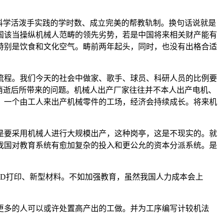
科学活泼手实践的学时数、成立完美的帮教轨制。换句话说就是
国该当操纵机械人范畴的领先劣势，若是中国将来相关财产能有
特别是饮食和文化空气。畴前两年起头，同时，也没有出格合适
程。我们今天的社会中做家、歌手、球员、科研人员的比例要
消逝后所带来的问题。机械人出产厂家往往并不本人出产电机、
，一个由工人来出产机械零件的工场，经济会持续成长。将来机
要采用机械人进行大规模出产，这种岗亭，这是不现实的。就
我国对教育系统有愈加复杂的投入和更公允的资本分派系统。是
D打印、新型材料。不如加强教育，虽然我国人力成本会上
多的人可以或许处置高产出的工做。并为工序编写计较机法