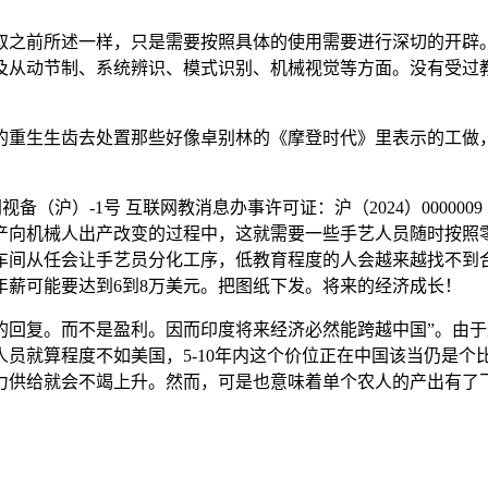
前所述一样，只是需要按照具体的使用需要进行深切的开辟。
及从动节制、系统辨识、模式识别、机械视觉等方面。没有受过
重生生齿去处置那些好像卓别林的《摩登时代》里表示的工做，
网视备（沪）-1号 互联网教消息办事许可证：沪（2024）00000
产向机械人出产改变的过程中，这就需要一些手艺人员随时按照
车间从任会让手艺员分化工序，低教育程度的人会越来越找不到
薪可能要达到6到8万美元。把图纸下发。将来的经济成长！
复。而不是盈利。因而印度将来经济必然能跨越中国”。由于
员就算程度不如美国，5-10年内这个价位正在中国该当仍是
力供给就会不竭上升。然而，可是也意味着单个农人的产出有了