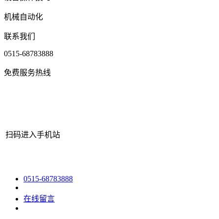
机械自动化
联系我们
0515-68783888
免费服务热线
扫码进入手机站
网站地图
|
|
XML
|
© 2022 Copyright
江苏EVO视讯机械有限公司
All
0515-68783888
在线留言