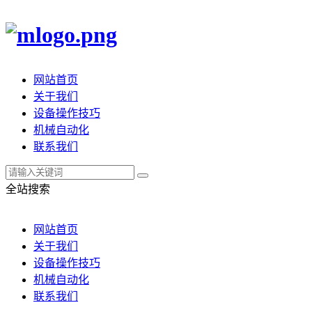
网站首页
关于我们
设备操作技巧
机械自动化
联系我们
全站搜索
网站首页
关于我们
设备操作技巧
机械自动化
联系我们