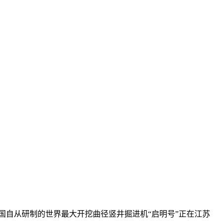
国自从研制的世界最大开挖曲径竖井掘进机“启明号”正在江苏